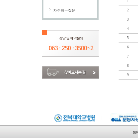
1
2
자주하는질문
3
4
5
6
7
8
9