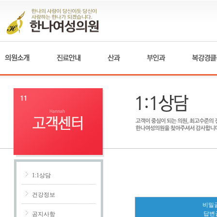
1:1상담
건강정보
비밀글
답변
공지사항