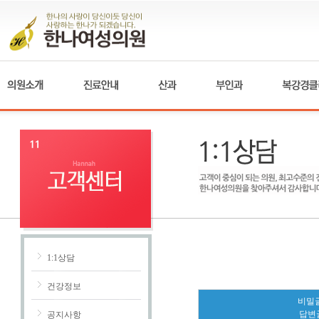
1:1상담
건강정보
비밀글
답변
공지사항